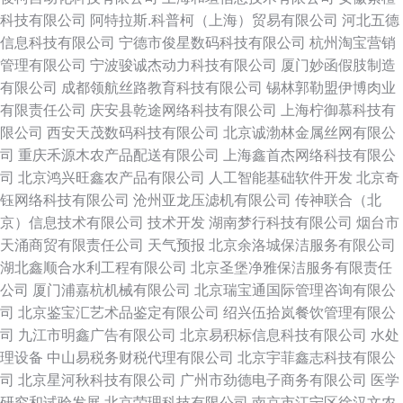
科技有限公司
阿特拉斯.科普柯（上海）贸易有限公司
河北五德
信息科技有限公司
宁德市俊星数码科技有限公司
杭州淘宝营销
管理有限公司
宁波骏诚杰动力科技有限公司
厦门妙函假肢制造
有限公司
成都领航丝路教育科技有限公司
锡林郭勒盟伊博肉业
有限责任公司
庆安县乾途网络科技有限公司
上海柠御慕科技有
限公司
西安天茂数码科技有限公司
北京诚渤林金属丝网有限公
司
重庆禾源木农产品配送有限公司
上海鑫首杰网络科技有限公
司
北京鸿兴旺鑫农产品有限公司
人工智能基础软件开发
北京奇
钰网络科技有限公司
沧州亚龙压滤机有限公司
传神联合（北
京）信息技术有限公司
技术开发
湖南梦行科技有限公司
烟台市
天涌商贸有限责任公司
天气预报
北京余洛城保洁服务有限公司
湖北鑫顺合水利工程有限公司
北京圣堡净雅保洁服务有限责任
公司
厦门浦嘉杭机械有限公司
北京瑞宝通国际管理咨询有限公
司
北京鉴宝汇艺术品鉴定有限公司
绍兴伍拾岚餐饮管理有限公
司
九江市明鑫广告有限公司
北京易积标信息科技有限公司
水处
理设备
中山易税务财税代理有限公司
北京宇菲鑫志科技有限公
司
北京星河秋科技有限公司
广州市劲德电子商务有限公司
医学
研究和试验发展
北京荣理科技有限公司
南京市江宁区徐汉文农